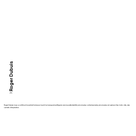
© Roger Dubuis
Roger Dubuis nous a confié un travail de fond pour nourrir la marque et préfigurer une nouvelle identité, encore plus contemporaine, encore plus en rupture. Des mots-clés, des
carnets d’inspiration.​